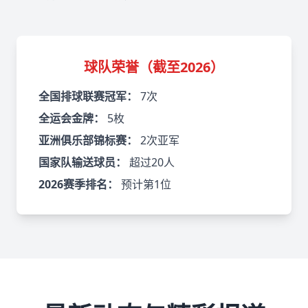
球队荣誉（截至2026）
全国排球联赛冠军：
7次
全运会金牌：
5枚
亚洲俱乐部锦标赛：
2次亚军
国家队输送球员：
超过20人
2026赛季排名：
预计第1位