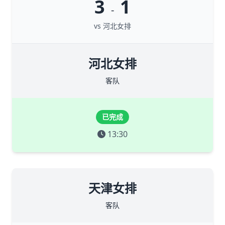
3
1
-
vs 河北女排
河北女排
客队
已完成
13:30
天津女排
客队