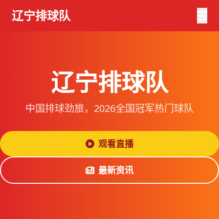
辽宁排球队
辽宁排球队
中国排球劲旅，2026全国冠军热门球队
观看直播
最新资讯